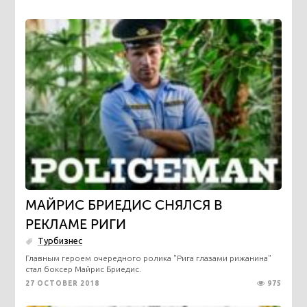
МАЙРИС БРИЕДИС СНЯЛСЯ В
РЕКЛАМЕ РИГИ
Турбизнес
Главным героем очередного ролика "Рига глазами рижанина"
стал боксер Майрис Бриедис.
27 OCTOBER 2018
975