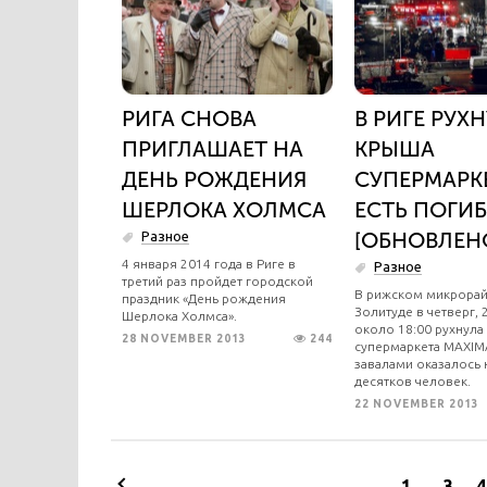
РИГА СНОВА
В РИГЕ РУХ
ПРИГЛАШАЕТ НА
КРЫША
ДЕНЬ РОЖДЕНИЯ
СУПЕРМАРКЕ
ШЕРЛОКА ХОЛМСА
ЕСТЬ ПОГИ
[ОБНОВЛЕН
Разное
4 января 2014 года в Риге в
Разное
третий раз пройдет городской
В рижском микрора
праздник «День рождения
Золитуде в четверг, 
Шерлока Холмса».
около 18:00 рухнула
28 NOVEMBER 2013
244
супермаркета MAXIM
завалами оказалось 
десятков человек.
22 NOVEMBER 2013
1
...
3
4