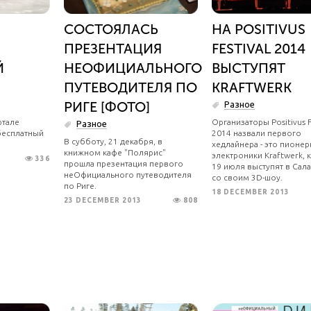
СОСТОЯЛАСЬ
НА POSITIVUS
ПРЕЗЕНТАЦИЯ
FESTIVAL 2014
Й
НЕОФИЦИАЛЬНОГО
ВЫСТУПЯТ
ПУТЕВОДИТЕЛЯ ПО
KRAFTWERK
РИГЕ [ФОТО]
Разное
ртале
Организаторы Positivus F
Разное
бесплатный
2014 назвали первого
В субботу, 21 декабря, в
хедлайнера - это пионе
книжном кафе "Полярис"
электроники Kraftwerk,
336
прошла презентация первого
19 июля выступят в Сал
неОфициального путеводителя
со своим 3D-шоу.
по Риге.
18 DECEMBER 2013
23 DECEMBER 2013
808