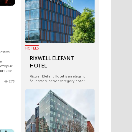
HOTELS
estival
RIXWELL ELEFANT
ры
HOTEL
 которые
ацгриве
Rixwell Elefant Hotel is an elegant
four-star superior category hotel!
275