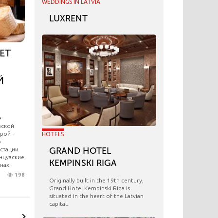
WEDDINGS IN LATVIA
LUXRENT
ЕТ
Й
е
зской
рой -
HOTELS
о
GRAND HOTEL
устации
нцузские
KEMPINSKI RIGA
нах.
198
Originally built in the 19th century,
Grand Hotel Kempinski Riga is
situated in the heart of the Latvian
capital.