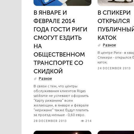
В ЯНВАРЕ И
В СПИКЕРИ
ФЕВРАЛЕ 2014
ОТКРЫЛСЯ
ГОДА ГОСТИ РИГИ
ПУБЛИЧНЫ
СМОГУТ ЕЗДИТЬ
КАТОК
НА
Разное
В центре Риги - в ква
ОБЩЕСТВЕННОМ
Спикери - открылся 
ТРАНСПОРТЕ СО
каток.
24 DECEMBER 2013
СКИДКОЙ
Разное
В связи с тем, что центры
обслуживания клиентов Rigas
satiksme не успевают оформить
"Карту рижанина" всем
желающим, в январе и феврале
"нерижане" также будут платить
за проезд меньше - 0,60 евро.
28 DECEMBER 2013
214