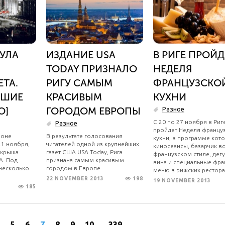
НУЛА
ИЗДАНИЕ USA
В РИГЕ ПРОЙД
TODAY ПРИЗНАЛО
НЕДЕЛЯ
ТА.
РИГУ САМЫМ
ФРАНЦУЗСКО
БШИЕ
КРАСИВЫМ
КУХНИ
О]
ГОРОДОМ ЕВРОПЫ
Разное
С 20 по 27 ноября в Риг
Разное
пройдет Неделя францу
йоне
В результате голосования
кухни, в программе кото
21 ноября,
читателей одной из крупнейших
киносеансы, базарчик в
 крыша
газет США USA Today, Рига
французском стиле, дег
A. Под
признана самым красивым
вина и специальные фра
несколько
городом в Европе.
меню в рижских рестора
22 NOVEMBER 2013
198
19 NOVEMBER 2013
185
5
6
7
8
9
10
...
339