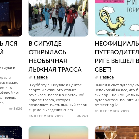
РЫЛСЯ
В СИГУЛДЕ
НЕОФИЦИАЛ
Й
ОТКРЫЛАСЬ
ПУТЕВОДИТЕЛ
НЕОБЫЧНАЯ
РИГЕ ВЫШЕЛ 
 науки и
ЛЫЖНАЯ ТРАССА
СВЕТ!
Разное
Разное
ткрылся
десь можно
В субботу в Сигулде в Центре
Вышел в свет путеводит
ем, что
спорта и активного отдыха
непохожий на все, что 
сферой - от
открылась первая в Восточной
сих пор – неОфициальн
х черных
Европе трасса, которая
путеводитель по Риге и
ик.
позволяет начать лыжный сезон
от Meeting.lv
3620
еще до выпадения снега.
05 DECEMBER 2013
06 DECEMBER 2013
261