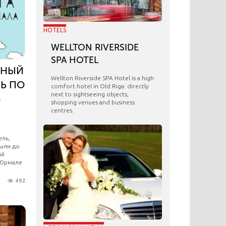
HOTELS
WELLTON RIVERSIDE
SPA HOTEL
ЬНЫЙ
Wellton Riverside SPA Hotel is a high
Ь ПО
comfort hotel in Old Riga: directly
next to sightseeing objects,
В
shopping venues and business
centres.
ель,
были до
ый
 Юрмале
492