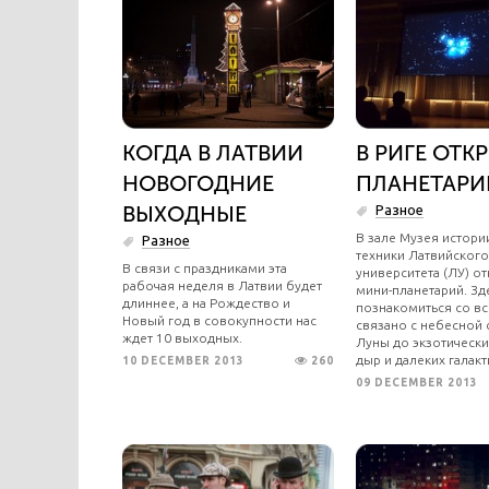
КОГДА В ЛАТВИИ
В РИГЕ ОТК
НОВОГОДНИЕ
ПЛАНЕТАРИ
ВЫХОДНЫЕ
Разное
В зале Музея истории
Разное
техники Латвийского
В связи с праздниками эта
университета (ЛУ) о
рабочая неделя в Латвии будет
мини-планетарий. З
длиннее, а на Рождество и
познакомиться со вс
Новый год в совокупности нас
связано с небесной 
ждет 10 выходных.
Луны до экзотически
дыр и далеких галакт
10 DECEMBER 2013
260
09 DECEMBER 2013