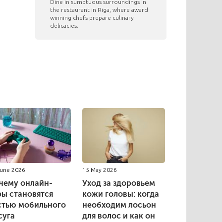
​Dine in sumptuous surroundings in
the restaurant in Riga, where award
winning chefs prepare culinary
delicacies.
June 2026
15 May 2026
чему онлайн-
Уход за здоровьем
ры становятся
кожи головы: когда
стью мобильного
необходим лосьон
суга
для волос и как он