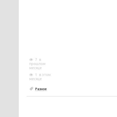
7
в
прошлом
месяце
1
в этом
месяце
Разное