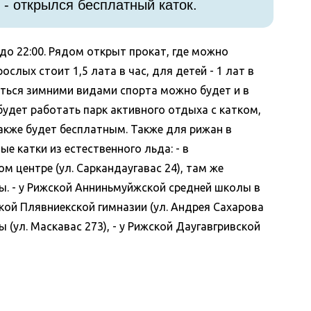
 - открылся бесплатный каток.
 до 22:00. Рядом открыт прокат, где можно
слых стоит 1,5 лата в час, для детей - 1 лат в
яться зимними видами спорта можно будет и в
 будет работать парк активного отдыха с катком,
акже будет бесплатным. Также для рижан в
е катки из естественного льда: - в
 центре (ул. Саркандаугавас 24), там же
. - у Рижской Анниньмуйжской средней школы в
дской Плявниекской гимназии (ул. Андрея Сахарова
ы (ул. Маскавас 273), - у Рижской Даугавгривской