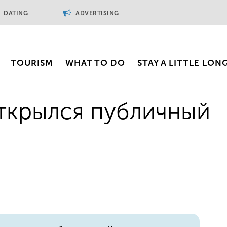
DATING
ADVERTISING
TOURISM
WHAT TO DO
STAY A LITTLE LON
ткрылся публичный