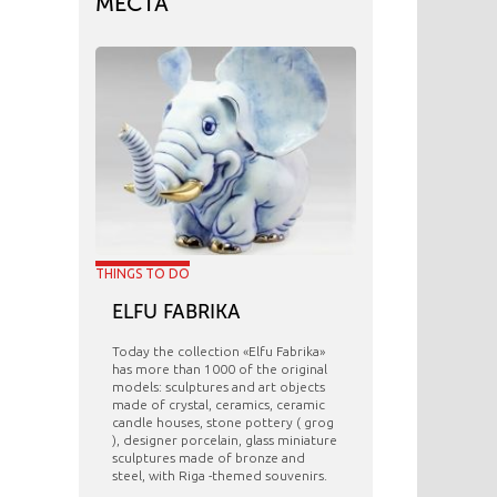
МЕСТА
THINGS TO DO
ELFU FABRIKA
Today the collection «Elfu Fabrika»
has more than 1000 of the original
models: sculptures and art objects
made ​​of crystal, ceramics, ceramic
candle houses, stone pottery ( grog
), designer porcelain, glass miniature
sculptures made of bronze and
steel, with Riga -themed souvenirs.