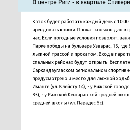
В центре Риги - в квартале Спикери
Каток будет работать каждый день с 10:00
арендовать коньки. Прокат коньков для взро
час. Если погодные условия позволят, зан
Парке победы на бульваре Узварас, 15, где
лыжной трассой и прокатом. Вход в парк т
спальных районах будут открыты бесплатны
Саркандаугавском региональном спортивном
предусмотрено и место для лыжной ходьбы
Иманте (ул. Клейсту 14), - у Рижской горо
35), - у Рижской Кенгарагской средней школ
средней школы (ул. Парадес 5c).