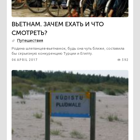
ВЬЕТНАМ. ЗАЧЕМ ЕХАТЬ И ЧТО
СМОТРЕТЬ?
Путешествия
​Родина шлепанцев-вьетнамок, будь она чуть ближе, составила
бы серьезную конкуренцию Турции и Египту.
06 APRIL 2017
592