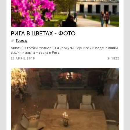
РИГА В ЦВЕТАХ - ФОТО
Город
Анютины глазки, тюльпаны и крокусы, нарциссы и подснежники,
вишня и алыча – весна в Риге!
23 APRIL 2019
1822