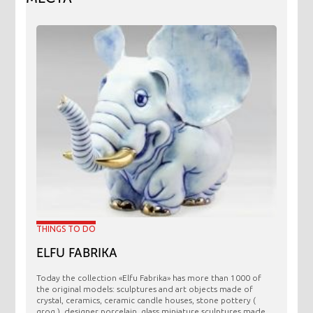
THINGS TO DO
ELFU FABRIKA
Today the collection «Elfu Fabrika» has more than 1000 of
the original models: sculptures and art objects made ​​of
crystal, ceramics, ceramic candle houses, stone pottery (
grog ), designer porcelain, glass miniature sculptures made