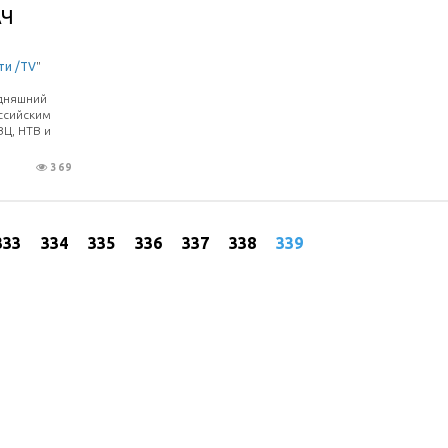
АЧ
ти /TV
"
одняшний
ссийским
ВЦ, НТВ и
369
333
334
335
336
337
338
339