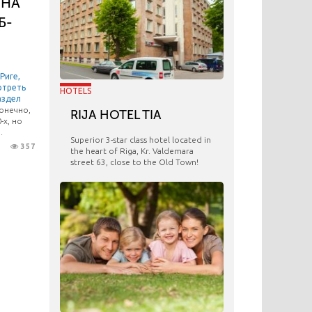
 НА
Б-
Риге,
отреть
HOTELS
аздел
конечно,
RIJA HOTEL TIA
-х, но
.
Superior 3-star class hotel located in
357
the heart of Riga, Kr. Valdemara
street 63, close to the Old Town!