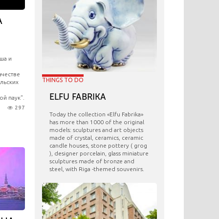
А
ша и
ачестве
THINGS TO DO
ельских
ELFU FABRIKA
ой паук".
297
Today the collection «Elfu Fabrika»
has more than 1000 of the original
models: sculptures and art objects
made ​​of crystal, ceramics, ceramic
candle houses, stone pottery ( grog
), designer porcelain, glass miniature
sculptures made of bronze and
steel, with Riga -themed souvenirs.