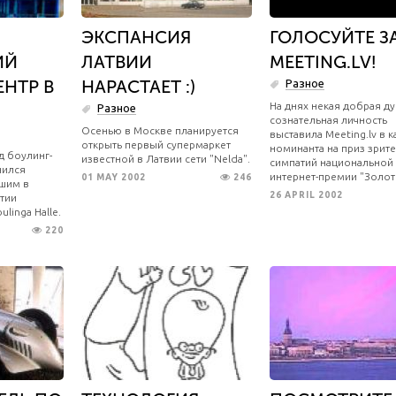
ЭКСПАНСИЯ
ГОЛОСУЙТЕ З
ИЙ
ЛАТВИИ
MEETING.LV!
НТР В
НАРАСТАЕТ :)
Разное
На днях некая добрая ду
Разное
сознательная личность
Осенью в Москве планируется
выставила Meeting.lv в к
открыть первый супермаркет
номинанта на приз зрит
д боулинг-
известной в Латвии сети "Nelda".
симпатий национальной
нился
интернет-премии "Золот
01 MAY 2002
246
шим в
26 APRIL 2002
лтии
linga Halle.
220