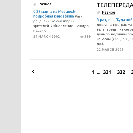
ТЕЛЕПЕРЕД
Разное
С 29 марта на Meeting.lv
Разное
подробная
киноафиша
Риги:
В разделе "
Куда пой
рецензии, комментарии
доступна программа
зрителей. Обновление - каждую
телепередач на сег
неделю.
день по ведущим ро
29 MARCH 2002
389
каналам (ОРТ, РТР, Т
др.).
22 MARCH 2002
1
...
331
332