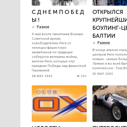
С Д Н Е М П О Б Е Д
ОТКРЫЛСЯ
Ы !
КРУПНЕЙШ
БОУЛИНГ-ЦЕ
Разное
9 мая возле памятника Воинам
БАЛТИИ
Советской армии,
Разное
освободителям Риги от
немецко-фашистских-
В конце апреля отря
захватчиков по традиции
центров Риги попол
соберутся ветераны войны,
новым - самым боль
жители Риги, которые чтут
Латвии и во всей Ба
праздник Победы над фашисткой
комплексом - Toss Bou
Германией.
05 MAY 2002
08 MAY 2002
201