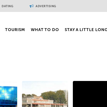
DATING
ADVERTISING
TOURISM
WHAT TO DO
STAY A LITTLE LON