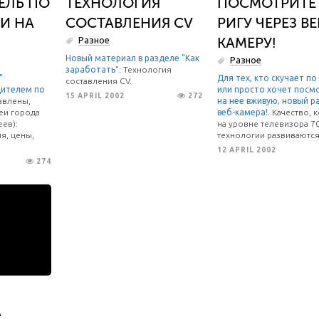
ЕЛЬ ПО
ТЕХНОЛОГИЯ
ПОСМОТРИТЕ
И НА
СОСТАВЛЕНИЯ CV
РИГУ ЧЕРЕЗ ВЕ
КАМЕРУ!
Разное
Новый материал в разделе "
Как
Разное
заработать
": Технология
"
Для тех, кто скучает по 
составления CV.
дителем по
или просто хочет посм
15 APRIL 2002
272
авлены,
на нее вживую, новый р
зеи города
веб-камера!
. Качество, 
еев):
на уровне телевизора 70
я, цены,
технологии развиваются
12 APRIL 2002
274
А