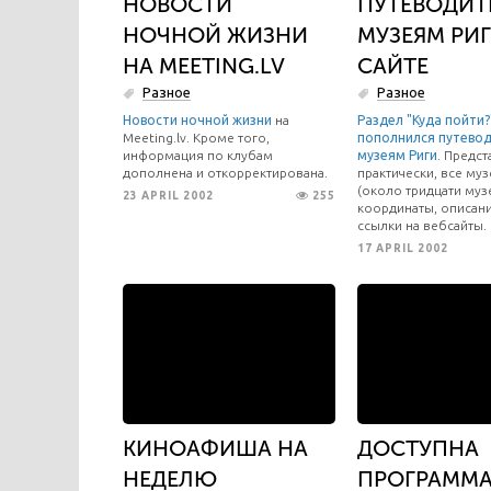
НОВОСТИ
ПУТЕВОДИТ
НОЧНОЙ ЖИЗНИ
МУЗЕЯМ РИГ
НА MEETING.LV
САЙТЕ
Разное
Разное
Новости ночной жизни
на
Раздел "Куда пойти?
Meeting.lv. Кроме того,
пополнился
путево
информация по клубам
музеям Риги
. Предст
дополнена и откорректирована.
практически, все му
(около тридцати муз
23 APRIL 2002
255
координаты, описани
ссылки на вебсайты.
17 APRIL 2002
КИНОАФИША НА
ДОСТУПНА
НЕДЕЛЮ
ПРОГРАММ