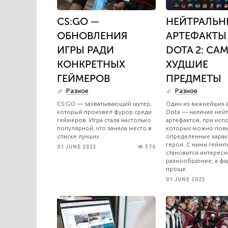
CS:GO —
НЕЙТРАЛЬН
ОБНОВЛЕНИЯ
АРТЕФАКТЫ
ИГРЫ РАДИ
DOTA 2: СА
КОНКРЕТНЫХ
ХУДШИЕ
ГЕЙМЕРОВ
ПРЕДМЕТЫ
Разное
Разное
​CS:GO — захватывающий шутер,
Один из важнейших 
который произвел фурор среди
Dota — наличие ней
геймеров. Игра стала настолько
артефактов, при исп
популярной, что заняла место в
которых можно пов
списке лучших.
определенные харак
героя. С ними геймп
01 JUNE 2023
576
становится интересн
разнообразнее, а фа
проще.
01 JUNE 2023