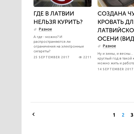
ГДЕ В ЛАТВИИ
СОЗДАНА Ч
НЕЛЬЗЯ КУРИТЬ?
КРОВАТЬ ДЛ
ЛАТВИЙСК
Разное
А где - можно? И
ОСЕНИ (ВИД
распространяются ли
Разное
ограничения на электронные
сигареты?
Ну и зимы, и весны..
25 SEPTEMBER 2017
2211
круглый год в такой 
можно жить и работа
14 SEPTEMBER 2017
1
2
3