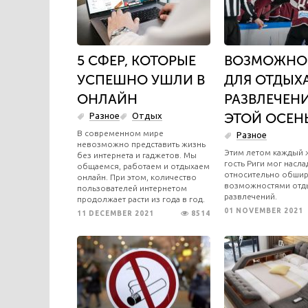
5 СФЕР, КОТОРЫЕ
ВОЗМОЖНО
УСПЕШНО УШЛИ В
ДЛЯ ОТДЫХ
ОНЛАЙН
РАЗВЛЕЧЕН
ЭТОЙ ОСЕН
Разное
Отдых
​В современном мире
Разное
невозможно представить жизнь
Этим летом каждый 
без интернета и гаджетов. Мы
гость Риги мог насла
общаемся, работаем и отдыхаем
относительно обши
онлайн. При этом, количество
возможностями отд
пользователей интернетом
развлечений.
продолжает расти из года в год.
01 NOVEMBER 2021
11 DECEMBER 2021
8514