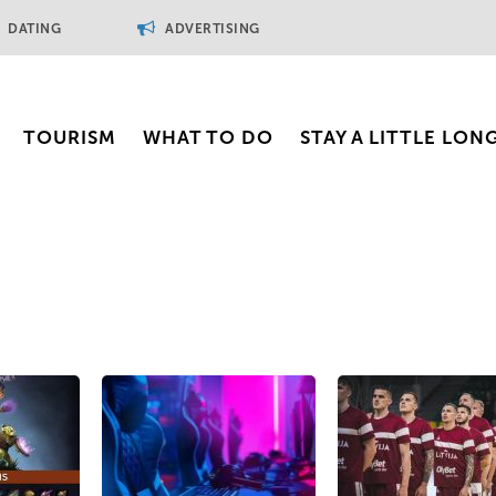
DATING
ADVERTISING
TOURISM
WHAT TO DO
STAY A LITTLE LON