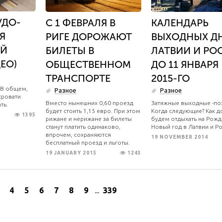
УДО-
С 1 ФЕВРАЛЯ В
КАЛЕНДАРЬ
Я
РИГЕ ДОРОЖАЮТ
ВЫХОДНЫХ ДН
ОЙ
БИЛЕТЫ В
ЛАТВИИ И РО
ЕО)
ОБЩЕСТВЕННОМ
ДО 11 ЯНВАРЯ
ТРАНСПОРТЕ
2015-ГО
. В общем,
Разное
Разное
кровати
Вместо нынешних 0,60 проезд
Затяжные выходные -по
ть.
будет стоить 1,15 евро. При этом
Когда следующие? Как д
1395
рижане и нерижане за билеты
будем отдыхать на Рожд
станут платить одинаково,
Новый год в Латвии и Р
впрочем, сохраняются
19 NOVEMBER 2014
бесплатный проезд и льготы.
19 JANUARY 2015
1243
4
5
6
7
8
9
...
339