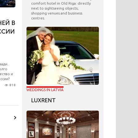
comfort hotel in Old Riga: directly
next to sightseeing objects,
shopping venues and business
centres.
ЕЙ В
ССИИ
зади.
олго
ество и
оссии?
818
WEDDINGS IN LATVIA
LUXRENT