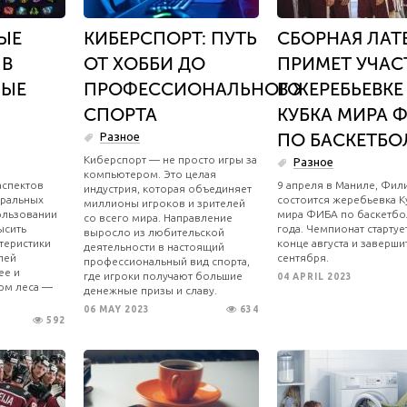
ЫЕ
КИБЕРСПОРТ: ПУТЬ
СБОРНАЯ ЛАТ
 В
ОТ ХОББИ ДО
ПРИМЕТ УЧАС
МЫЕ
ПРОФЕССИОНАЛЬНОГО
В ЖЕРЕБЬЕВКЕ
СПОРТА
КУБКА МИРА 
ПО БАСКЕТБО
Разное
​Киберспорт — не просто игры за
Разное
компьютером. Это целая
аспектов
9 апреля в Маниле, Фил
индустрия, которая объединяет
тральных
состоится жеребьевка К
миллионы игроков и зрителей
ользовании
мира ФИБА по баскетбо
со всего мира. Направление
ысить
года. Чемпионат стартуе
выросло из любительской
теристики
конце августа и заверши
деятельности в настоящий
лей
сентября.
профессиональный вид спорта,
ее и
где игроки получают большие
04 APRIL 2023
рм леса —
денежные призы и славу.
06 MAY 2023
634
592