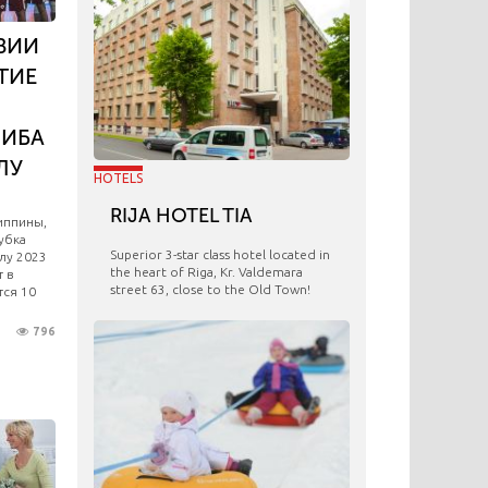
ВИИ
ТИЕ
ФИБА
ЛУ
HOTELS
RIJA HOTEL TIA
иппины,
убка
Superior 3-star class hotel located in
лу 2023
the heart of Riga, Kr. Valdemara
т в
street 63, close to the Old Town!
тся 10
796