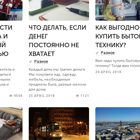
СТИ
​ЧТО ДЕЛАТЬ, ЕСЛИ
КАК ВЫГОДНО
А И
ДЕНЕГ
КУПИТЬ БЫТ
ИЙ
ПОСТОЯННО НЕ
ТЕХНИКУ?
ЬЮ
ХВАТАЕТ
Разное
Вам надо купить бытов
Разное
технику? Тогда вам точн
житель и
Каждый день мы тратим деньги.
20 APRIL 2018
диться
Мы покупаем еду, одежду,
рными
мебель, необходимые
ыха и
предметы быта, разные мелочи
для дома.
9506
25 APRIL 2018
1121