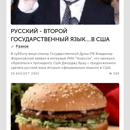
РУССКИЙ - ВТОРОЙ
ГОСУДАРСТВЕННЫЙ ЯЗЫК....В США
Разное
В субботу вице-спикер Государственной Думы РФ Владимир
Жириновский заявил в интервью РИА "Новости", что намерен
обратиться к президенту США Джорджу Бушу с предложением
сделать русский язык вторым официальным языком в США.
20 AUGUST 2002
269