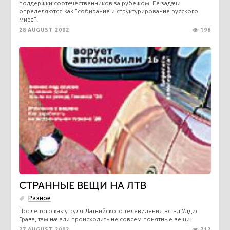
поддержки соотечественников за рубежом. Ее задачи
определяются как "собирание и структурирование русского
мира".
28 AUGUST 2002
196
СТРАННЫЕ ВЕЩИ НА ЛТВ
Разное
После того как у руля Латвийского телевидения встал Улдис
Грава, там начали происходить не совсем понятные вещи.
27 AUGUST 2002
212