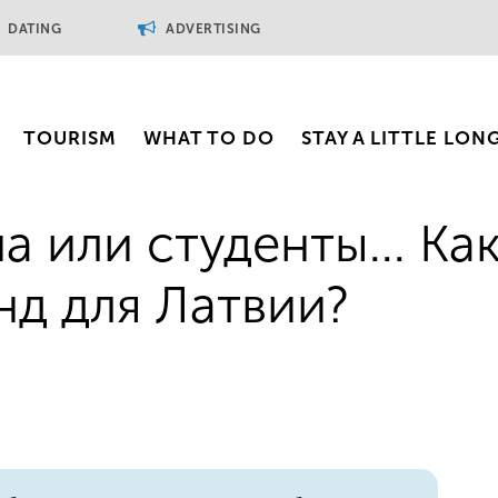
DATING
ADVERTISING
TOURISM
WHAT TO DO
STAY A LITTLE LON
 или студенты... Ка
нд для Латвии?