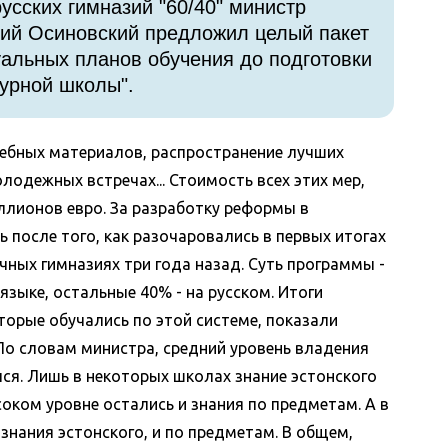
сских гимназий "60/40" министр
ний Осиновский предложил целый пакет
уальных планов обучения до подготовки
турной школы".
чебных материалов, распространение лучших
лодежных встречах... Стоимость всех этих мер,
ллионов евро.
За разработку реформы в
 после того, как разочаровались в первых итогах
чных гимназиях три года назад. Суть программы -
зыке, остальные 40% - на русском. Итоги
торые обучались по этой системе, показали
о словам министра, средний уровень владения
ся. Лишь в некоторых школах знание эстонского
оком уровне остались и знания по предметам. А в
знания эстонского, и по предметам.
В общем,