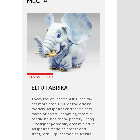
МЕСТА
THINGS TO DO
ELFU FABRIKA
Today the collection «Elfu Fabrika»
has more than 1000 of the original
models: sculptures and art objects
made ​​of crystal, ceramics, ceramic
candle houses, stone pottery ( grog
), designer porcelain, glass miniature
sculptures made of bronze and
steel, with Riga -themed souvenirs.