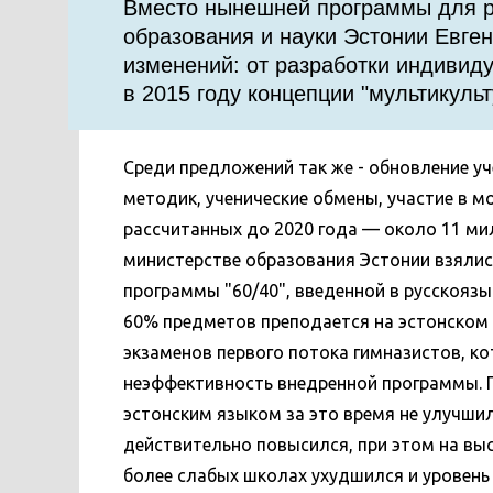
Вместо нынешней программы для ру
образования и науки Эстонии Евге
изменений: от разработки индивид
в 2015 году концепции "мультикуль
Среди предложений так же - обновление у
методик, ученические обмены, участие в мо
рассчитанных до 2020 года — около 11 ми
министерстве образования Эстонии взялись
программы "60/40", введенной в русскоязы
60% предметов преподается на эстонском я
экзаменов первого потока гимназистов, ко
неэффективность внедренной программы. П
эстонским языком за это время не улучшил
действительно повысился, при этом на выс
более слабых школах ухудшился и уровень 