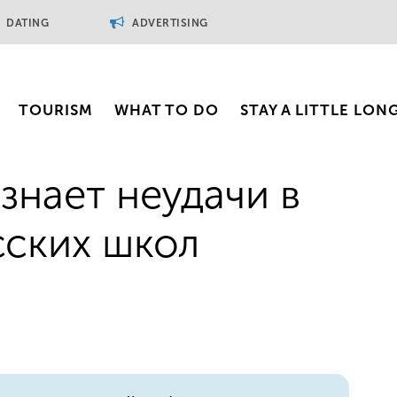
DATING
ADVERTISING
TOURISM
WHAT TO DO
STAY A LITTLE LON
знает неудачи в
ских школ