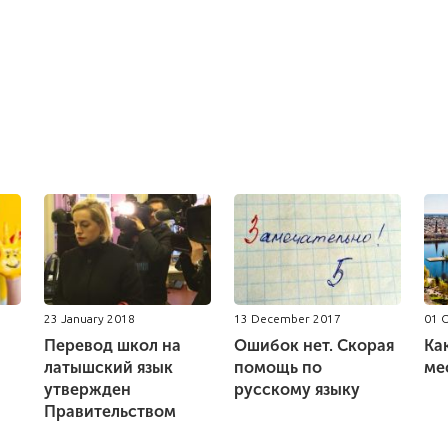
23 January 2018
13 December 2017
01 
Перевод школ на
Ошибок нет. Скорая
Ка
латышский язык
помощь по
ме
утвержден
русскому языку
Правительством