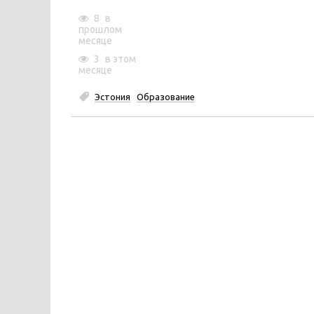
8
в
прошлом
месяце
3
в этом
месяце
Эстония
Образование