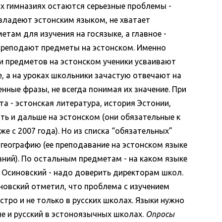
их гимназиях остаются серьезные проблемы -
владеют эстонским языком, не хватает
там для изучения на госязыке, а главное -
преподают предметы на эстонском. Именно
ии предметов на эстонском ученики усваивают
, а на уроках школьники зачастую отвечают на
енные фразы, не всегда понимая их значение.
При
та - эстонская литература, история Эстонии,
ь и дальше на эстонском (они обязательные к
е с 2007 года). Но из списка “обязательных”
географию (ее преподавание на эстонском языке
ний). По остальным предметам - на каком языке
й Осиновский - надо доверить директорам школ.
новский отметил, что проблема с изучением
стро и не только в русских школах. Языки нужно
е и русский в эстоноязычных школах.
Опросы