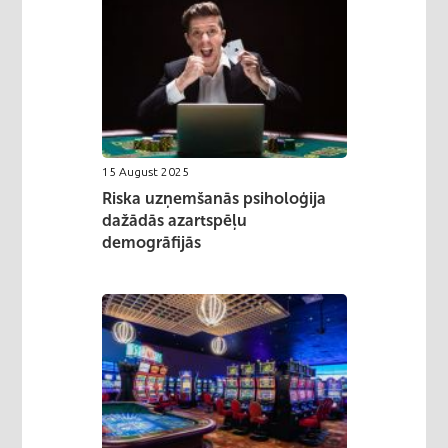
15 August 2025
Riska uzņemšanās psiholoģija
dažādās azartspēļu
demogrāfijās