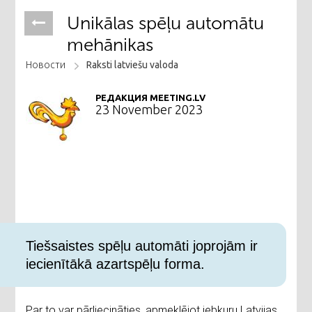
Unikālas spēļu automātu
mehānikas
Новости
Raksti latviešu valoda
РЕДАКЦИЯ MEETING.LV
23 November 2023
Tiešsaistes spēļu automāti joprojām ir
iecienītākā azartspēļu forma.
Par to var pārliecināties, apmeklējot jebkuru Latvijas