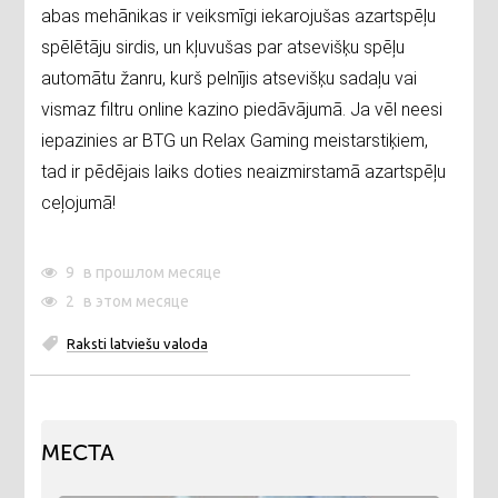
abas mehānikas ir veiksmīgi iekarojušas azartspēļu
spēlētāju sirdis, un kļuvušas par atsevišķu spēļu
automātu žanru, kurš pelnījis atsevišķu sadaļu vai
vismaz filtru online kazino piedāvājumā. Ja vēl neesi
iepazinies ar BTG un Relax Gaming meistarstiķiem,
tad ir pēdējais laiks doties neaizmirstamā azartspēļu
ceļojumā!
9
в прошлом месяце
2
в этом месяце
Raksti latviešu valoda
МЕСТА