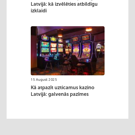
Latvijā: kā izvēlēties atbildīgu
izklaidi
15 August 2025
Kā atpazīt uzticamus kazino
Latvijā: galvenās pazīmes