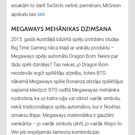
iesakām to darīt SixSlots vietnē, piemēram, MrGreen
apskatu lasi
šeit
.
MEGAWAYS MEHĀNIKAS DZIMŠANA
2015. gadā Austrālijā bāzētā spēļu izstrādes studija
Big Time Gaming nāca klajā ar unikālu produktu –
Megaways spēļu automātu Dragon Born. Neesi par
tādu spēli dzirdējis? Tas nekas, jo Dragon Born
neizdevās iegūt spēlētāju atzinību, toties BTG
nākamā Megaways spēle Bonanza atstāja spēlētājus
sajūsmā kliedzot. BTG radītā Megawayas mehānika
nodrošina, ka uz katra ruļļa var izkrist vairāk simbolu,
nekā tradicionālajos spēļu automātos, kur ir fiksētas
izmaksu līnijas. Megaways matemātika ir gaužām
vienkārša – jo vairāk simbolu izkrīt, jo vairāk Ways-to-
Win jeb iespējamās laimesta kombinācijas.