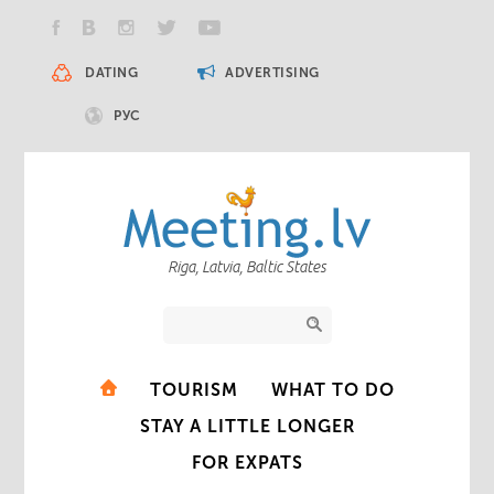
DATING
ADVERTISING
РУС
Riga, Latvia, Baltic States
TOURISM
WHAT TO DO
STAY A LITTLE LONGER
FOR EXPATS