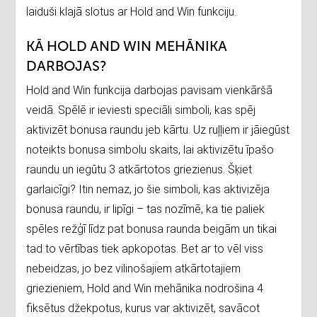
laiduši klajā slotus ar Hold and Win funkciju.
KĀ HOLD AND WIN MEHĀNIKA
DARBOJAS?
Hold and Win funkcija darbojas pavisam vienkāršā
veidā. Spēlē ir ieviesti speciāli simboli, kas spēj
aktivizēt bonusa raundu jeb kārtu. Uz ruļļiem ir jāiegūst
noteikts bonusa simbolu skaits, lai aktivizētu īpašo
raundu un iegūtu 3 atkārtotos griezienus. Šķiet
garlaicīgi? Itin nemaz, jo šie simboli, kas aktivizēja
bonusa raundu, ir lipīgi – tas nozīmē, ka tie paliek
spēles režģī līdz pat bonusa raunda beigām un tikai
tad to vērtības tiek apkopotas. Bet ar to vēl viss
nebeidzas, jo bez vilinošajiem atkārtotajiem
griezieniem, Hold and Win mehānika nodrošina 4
fiksētus džekpotus, kurus var aktivizēt, savācot