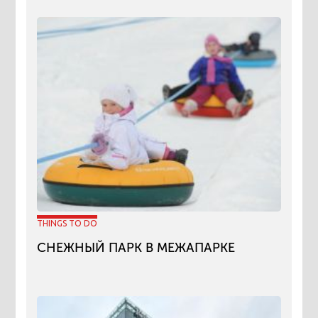
THINGS TO DO
СНЕЖНЫЙ ПАРК В МЕЖАПАРКЕ