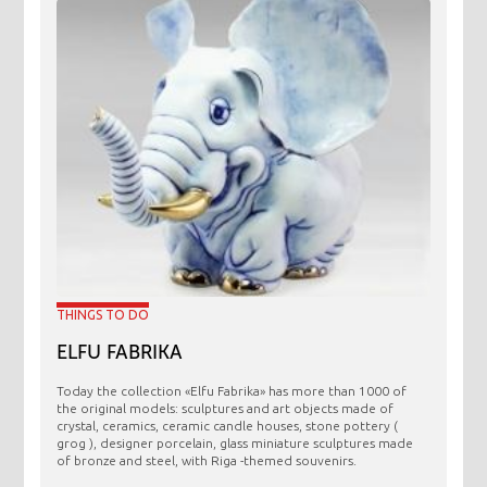
THINGS TO DO
ELFU FABRIKA
Today the collection «Elfu Fabrika» has more than 1000 of
the original models: sculptures and art objects made ​​of
crystal, ceramics, ceramic candle houses, stone pottery (
grog ), designer porcelain, glass miniature sculptures made
of bronze and steel, with Riga -themed souvenirs.