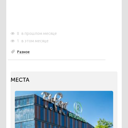
8
в прошлом месяце
1
в этом месяце
Разное
МЕСТА