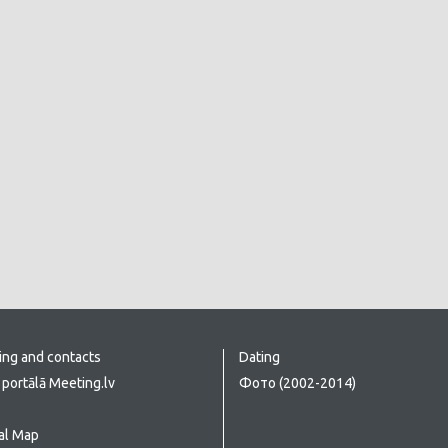
ing and contacts
Dating
portālā Meeting.lv
Фото (2002-2014)
al Map