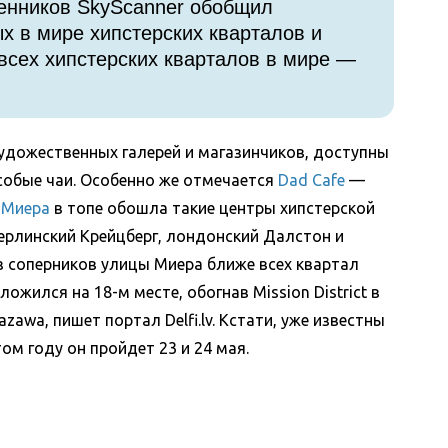
енников SkyScanner обобщил
 в мире хипстерских кварталов и
 всех хипстерских кварталов в мире —
и художественных галерей и магазинчиков, доступны
особые чаи. Особенно же отмечается
Dad Cafe
—
 Миера
в топе обошла такие центры хипстерской
берлинский Крейцберг, лондонский Далстон и
з соперников улицы Миера ближе всех квартал
ожился на 18-м месте, обогнав Mission District в
zawa, пишет портал Delfi.lv. Кстати, уже известны
ом году он пройдет 23 и 24 мая.