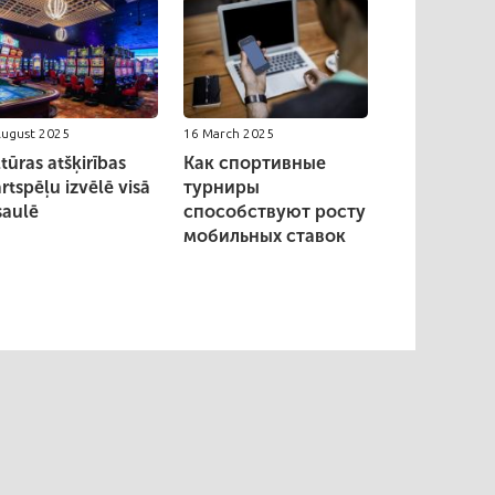
August 2025
16 March 2025
tūras atšķirības
Как спортивные
rtspēļu izvēlē visā
турниры
saulē
способствуют росту
мобильных ставок