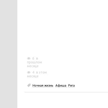
6
в
прошлом
месяце
4
в этом
месяце
Ночная жизнь
Афиша
Рига