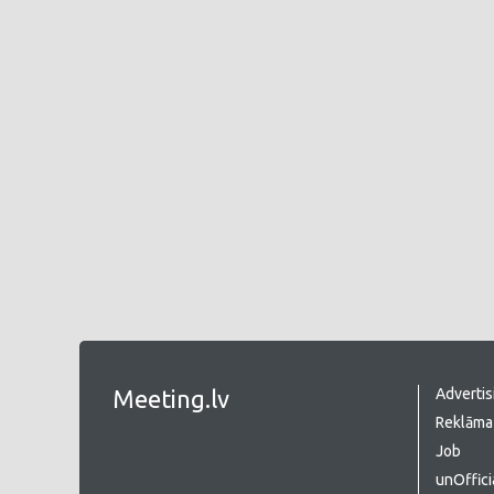
Meeting.lv
Advertis
Reklāma 
Job
unOffici