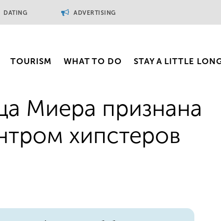
DATING
ADVERTISING
TOURISM
WHAT TO DO
STAY A LITTLE LON
ца Миера признана
нтром хипстеров