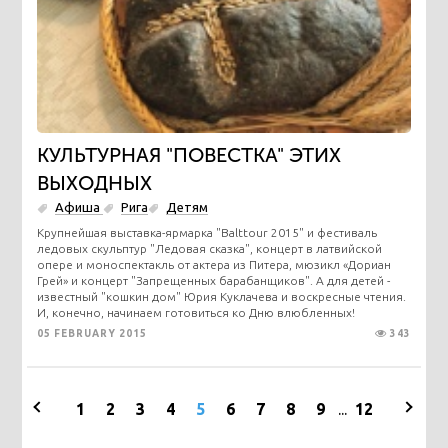
КУЛЬТУРНАЯ "ПОВЕСТКА" ЭТИХ
ВЫХОДНЫХ
Афиша
Рига
Детям
Крупнейшая выставка-ярмарка "Balttour 2015" и фестиваль
ледовых скульптур "Ледовая сказка", концерт в латвийской
опере и моноспектакль от актера из Питера, мюзикл «Дориан
Грей» и концерт "Запрещенных барабанщиков". А для детей -
известный "кошкин дом" Юрия Куклачева и воскресные чтения.
И, конечно, начинаем готовиться ко Дню влюбленных!
05 FEBRUARY 2015
343
1
2
3
4
5
6
7
8
9
...
12