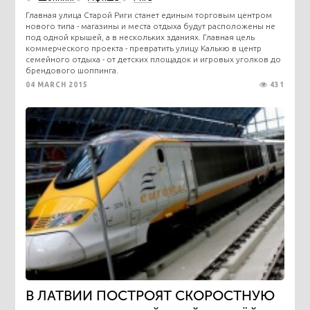
Главная улица Старой Риги станет единым торговым центром
нового типа - магазины и места отдыха будут расположены не
под одной крышей, а в нескольких зданиях. Главная цель
коммерческого проекта - превратить улицу Калькю в центр
семейного отдыха - от детских площадок и игровых уголков до
брендового шоппинга.
04 MARCH 2015
431
В ЛАТВИИ ПОСТРОЯТ СКОРОСТНУЮ