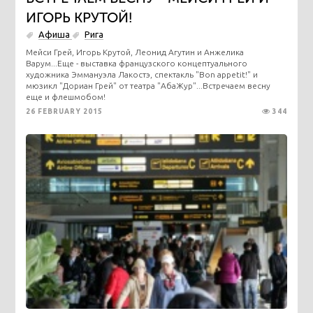
ИГОРЬ КРУТОЙ!
Афиша
Рига
Мейси Грей, Игорь Крутой, Леонид Агутин и Анжелика
Варум...Еще - выставка французского концептуального
художника Эммануэла Лакостэ, спектакль "Bon appetit!" и
мюзикл "Дориан Грей" от театра "АбаЖур"...Встречаем весну
еще и флешмобом!
26 FEBRUARY 2015
344