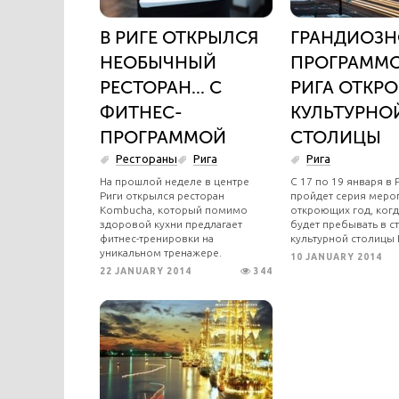
В РИГЕ ОТКРЫЛСЯ
ГРАНДИОЗ
НЕОБЫЧНЫЙ
ПРОГРАММ
РЕСТОРАН... С
РИГА ОТКРО
ФИТНЕС-
КУЛЬТУРНО
ПРОГРАММОЙ
СТОЛИЦЫ
Рестораны
Рига
Рига
На прошлой неделе в центре
С 17 по 19 января в 
Риги открылся ресторан
пройдет серия меро
Kombucha, который помимо
откроющих год, когд
здоровой кухни предлагает
будет пребывать в ст
фитнес-тренировки на
культурной столицы
уникальном тренажере.
10 JANUARY 2014
22 JANUARY 2014
344