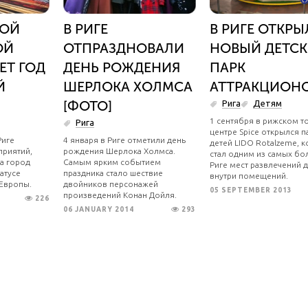
НОЙ
В РИГЕ
В РИГЕ ОТКРЫ
ОЙ
ОТПРАЗДНОВАЛИ
НОВЫЙ ДЕТС
ЕТ ГОД
ДЕНЬ РОЖДЕНИЯ
ПАРК
Й
ШЕРЛОКА ХОЛМСА
АТТРАКЦИОН
[ФОТО]
Рига
Детям
1 сентября в рижском 
Рига
центре Spice открылся п
Риге
4 января в Риге отметили день
детей LIDO Rotalzeme, 
приятий,
рождения Шерлока Холмса.
стал одним из самых бо
а город
Самым ярким событием
Риге мест развлечений 
атусе
праздника стало шествие
внутри помещений.
 Европы.
двойников персонажей
05 SEPTEMBER 2013
произведений Конан Дойля.
226
06 JANUARY 2014
293