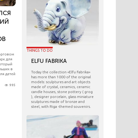
ЛСЯ
КИЙ
ОВ
THINGS TO DO
торговом
арк для
ELFU FABRIKA
который
льших в
Today the collection «Elfu Fabrika»
для детей
has more than 1000 of the original
models: sculptures and art objects
995
made ​​of crystal, ceramics, ceramic
candle houses, stone pottery ( grog
), designer porcelain, glass miniature
sculptures made of bronze and
steel, with Riga -themed souvenirs.