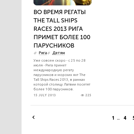
ВО ВРЕМЯ РЕГАТЫ
THE TALL SHIPS
RACES 2013 РИГА
ПРИМЕТ БОЛЕЕ 100
ПАРУСНИКОВ
Рига
Детям
Уже совсем скоро - с 25 по 28
июля - Рига примет
международную регату
парусников и морских яхт The
Tall Ships Races 2013, в рамках
которой столицу Латвии посетят
более 100 парусников.
15 JULY 2013
225
1
...
4