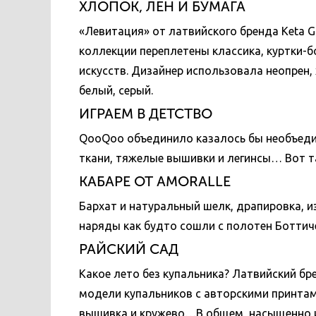
ХЛОПОК, ЛЕН И БУМАГА
«Левитация» от латвийского бренда Keta 
коллекции переплетены классика, куртки-
искусств. Дизайнер использовала неопрен,
белый, серый.
ИГРАЕМ В ДЕТСТВО
QooQoo объединило казалось бы необъеди
ткани, тяжелые вышивки и легинсы… Вот т
КАБАРЕ ОТ AMORALLE
Бархат и натуральный шелк, драпировка, и
наряды как будто сошли с полотен Боттич
РАЙСКИЙ САД
Какое лето без купальника? Латвийский бр
модели купальников с авторскими принтами
вышивка и кружево…В общем, насыщенно 