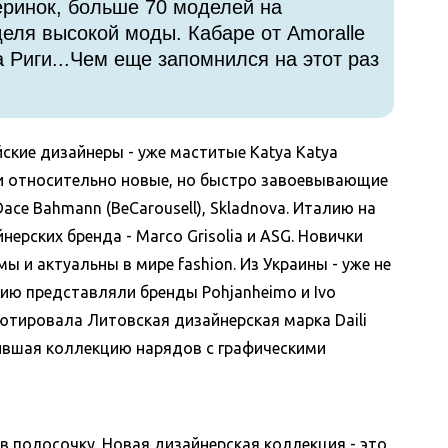
еринок, больше 70 моделей на
ля высокой моды. Кабаре от Amoralle
 Риги...Чем еще запомнился на этот раз
ские дизайнеры - уже маститые Katya Katya
lle и относительно новые, но быстро завоевывающие
Dace Bahmann (BeCarousell), Skladnova.
Италию на
ерских бренда - Marco Grisolia и ASG. Новички
ы и актуальны в мире fashion.
Из Украины - уже не
онию представляли бренды Pohjanheimo и Ivo
ютировала Литовская дизайнерская марка Daili
ившая коллекцию нарядов с графическими
 в полосочку. Новая дизайнерская коллекция - это