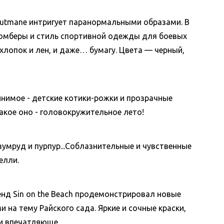
Gutmane интригует паранормальными образами. В
бомберы и стиль спортивной одежды для боевых
 хлопок и лен, и даже… бумагу. Цвета — черный,
нимое - детские котики-рожки и прозрачные
акое оно - головокружительное лето!
зумруд и пурпур...Соблазнительные и чувственные
елли.
енд Sin on the Beach продемонстрировал новые
 на тему Райского сада. Яркие и сочные краски,
и впечатляюще.