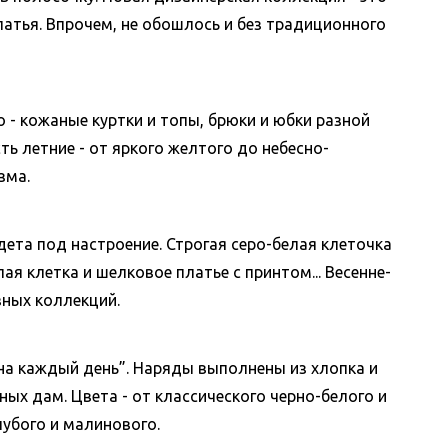
атья. Впрочем, не обошлось и без традиционного
о - кожаные куртки и топы, брюки и юбки разной
сть летние - от яркого желтого до небесно-
зма.
ета под настроение. Строгая серо-белая клеточка
ая клетка и шелковое платье с принтом... Весенне-
зных коллекций.
 “на каждый день”. Наряды выполнены из хлопка и
ых дам. Цвета - от классического черно-белого и
лубого и малинового.