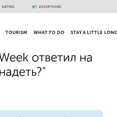
DATING
ADVERTISING
TOURISM
WHAT TO DO
STAY A LITTLE LON
 Week ответил на
надеть?"