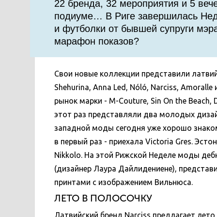
22 бренда, 32 мероприятия и 5 веч
подиуме… В Риге завершилась Неде
и футболки от бывшей супруги мэра
марафон показов?
Свои новые коллекции представили латвий
Shehurina, Anna Led, Nóló, Narciss, Amora
рынок марки - M-Couture, Sin On the Beach, 
этот раз представляли два молодых дизайн
западной моды сегодня уже хорошо знаком
в первый раз - приехала Victoria Gres. Эст
Nikkolo. На этой Рижской Неделе моды деб
(дизайнер Лаура Дайлидениене), представ
принтами с изображением Вильнюса.
ЛЕТО В ПОЛОСОЧКУ
Латвийский бренд Narciss предлагает лето