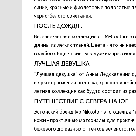
синие, красные и фиолетовые полосатые пл
черно-белого сочетания.
ПОСЛЕ ДОЖДЯ...
Весенне-летняя коллекция от M-Couture эт
длины из легких тканей. Цвета - что ни нае
голубого. Еще - принты в духе импрессиони
ЛУЧШАЯ ДЕВУШКА
“Лучшая девушка” от Анны Ледскалнини од
и ярко-оранжевая полоска, красно-сине-бел
летняя коллекция как будто состоит из ра
ПУТЕШЕСТВИЕ С СЕВЕРА НА ЮГ
Эстонский бренд Ivo Nikkolo - это одежда
кожи - практичные материалы для практичн
бежевого до разных оттенков зеленого, го