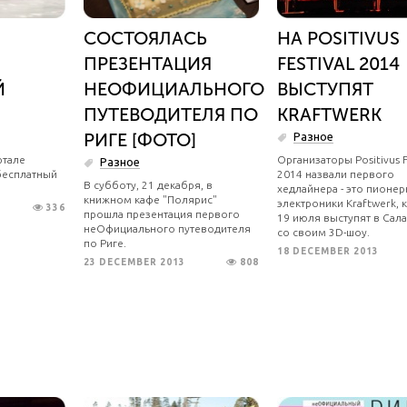
СОСТОЯЛАСЬ
НА POSITIVUS
ПРЕЗЕНТАЦИЯ
FESTIVAL 2014
Й
НЕОФИЦИАЛЬНОГО
ВЫСТУПЯТ
ПУТЕВОДИТЕЛЯ ПО
KRAFTWERK
РИГЕ [ФОТО]
Разное
ртале
Организаторы Positivus F
Разное
бесплатный
2014 назвали первого
В субботу, 21 декабря, в
хедлайнера - это пионе
книжном кафе "Полярис"
электроники Kraftwerk,
336
прошла презентация первого
19 июля выступят в Сал
неОфициального путеводителя
со своим 3D-шоу.
по Риге.
18 DECEMBER 2013
23 DECEMBER 2013
808