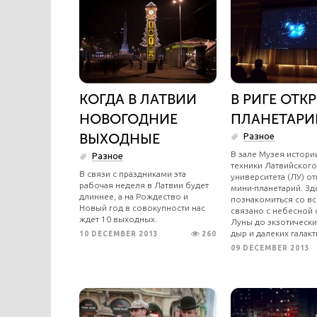
КОГДА В ЛАТВИИ
В РИГЕ ОТК
НОВОГОДНИЕ
ПЛАНЕТАРИ
ВЫХОДНЫЕ
Разное
В зале Музея истории
Разное
техники Латвийского
В связи с праздниками эта
университета (ЛУ) о
рабочая неделя в Латвии будет
мини-планетарий. З
длиннее, а на Рождество и
познакомиться со вс
Новый год в совокупности нас
связано с небесной 
ждет 10 выходных.
Луны до экзотически
дыр и далеких галакт
10 DECEMBER 2013
260
09 DECEMBER 2013