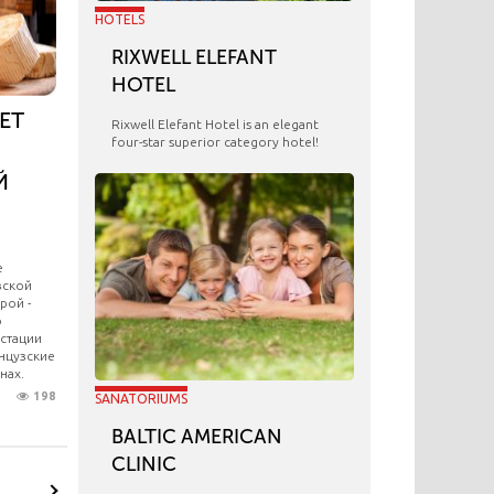
HOTELS
RIXWELL ELEFANT
HOTEL
ЕТ
Rixwell Elefant Hotel is an elegant
four-star superior category hotel!
Й
е
зской
рой -
о
устации
нцузские
нах.
198
SANATORIUMS
BALTIC AMERICAN
CLINIC