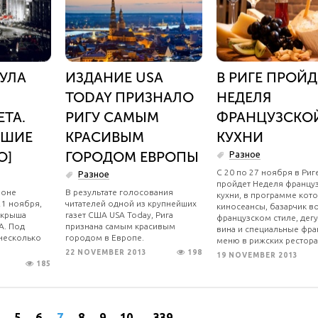
НУЛА
ИЗДАНИЕ USA
В РИГЕ ПРОЙД
TODAY ПРИЗНАЛО
НЕДЕЛЯ
ТА.
РИГУ САМЫМ
ФРАНЦУЗСКО
БШИЕ
КРАСИВЫМ
КУХНИ
О]
ГОРОДОМ ЕВРОПЫ
Разное
С 20 по 27 ноября в Риг
Разное
пройдет Неделя францу
йоне
В результате голосования
кухни, в программе кото
21 ноября,
читателей одной из крупнейших
киносеансы, базарчик в
 крыша
газет США USA Today, Рига
французском стиле, дег
A. Под
признана самым красивым
вина и специальные фра
несколько
городом в Европе.
меню в рижских рестора
22 NOVEMBER 2013
198
19 NOVEMBER 2013
185
5
6
7
8
9
10
...
339