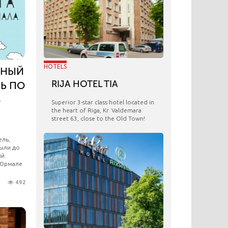
HOTELS
ЬНЫЙ
RIJA HOTEL TIA
Ь ПО
В
Superior 3-star class hotel located in
the heart of Riga, Kr. Valdemara
street 63, close to the Old Town!
ель,
были до
ый
 Юрмале
492