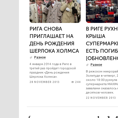
РИГА СНОВА
В РИГЕ РУХ
ПРИГЛАШАЕТ НА
КРЫША
ДЕНЬ РОЖДЕНИЯ
СУПЕРМАРКЕ
ШЕРЛОКА ХОЛМСА
ЕСТЬ ПОГИ
[ОБНОВЛЕН
Разное
4 января 2014 года в Риге в
Разное
третий раз пройдет городской
В рижском микрора
праздник «День рождения
Золитуде в четверг, 
Шерлока Холмса».
около 18:00 рухнула
28 NOVEMBER 2013
244
супермаркета MAXIM
завалами оказалось 
десятков человек.
22 NOVEMBER 2013
1
...
3
4