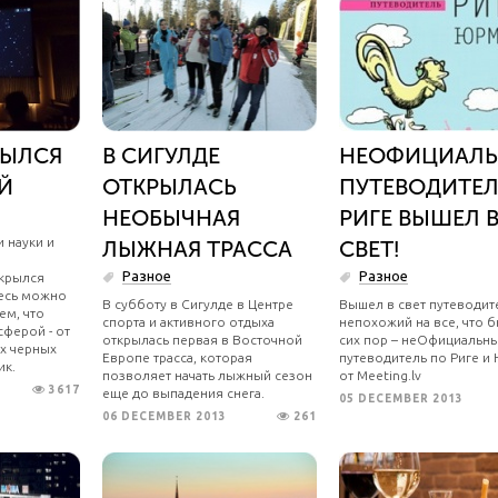
РЫЛСЯ
В СИГУЛДЕ
НЕОФИЦИАЛ
Й
ОТКРЫЛАСЬ
ПУТЕВОДИТЕЛ
НЕОБЫЧНАЯ
РИГЕ ВЫШЕЛ 
 науки и
ЛЫЖНАЯ ТРАССА
СВЕТ!
Разное
Разное
ткрылся
десь можно
В субботу в Сигулде в Центре
Вышел в свет путеводит
ем, что
спорта и активного отдыха
непохожий на все, что 
сферой - от
открылась первая в Восточной
сих пор – неОфициальн
х черных
Европе трасса, которая
путеводитель по Риге и
ик.
позволяет начать лыжный сезон
от Meeting.lv
3617
еще до выпадения снега.
05 DECEMBER 2013
06 DECEMBER 2013
261