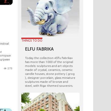
THINGS TO DO
estival
ELFU FABRIKA
ры
 которые
Today the collection «Elfu Fabrika»
ацгриве
has more than 1000 of the original
models: sculptures and art objects
275
made ​​of crystal, ceramics, ceramic
candle houses, stone pottery ( grog
), designer porcelain, glass miniature
sculptures made of bronze and
steel, with Riga -themed souvenirs.