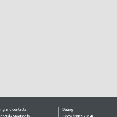
ing and contacts
Dating
portālā Meeting.lv
Фото (2002-2014)