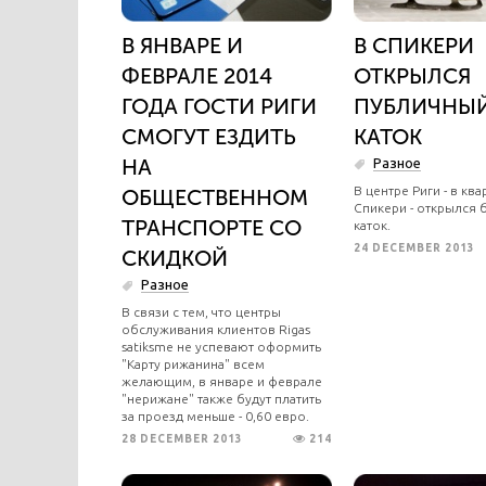
В ЯНВАРЕ И
В СПИКЕРИ
ФЕВРАЛЕ 2014
ОТКРЫЛСЯ
ГОДА ГОСТИ РИГИ
ПУБЛИЧНЫ
СМОГУТ ЕЗДИТЬ
КАТОК
НА
Разное
В центре Риги - в ква
ОБЩЕСТВЕННОМ
Спикери - открылся 
ТРАНСПОРТЕ СО
каток.
24 DECEMBER 2013
СКИДКОЙ
Разное
В связи с тем, что центры
обслуживания клиентов Rigas
satiksme не успевают оформить
"Карту рижанина" всем
желающим, в январе и феврале
"нерижане" также будут платить
за проезд меньше - 0,60 евро.
28 DECEMBER 2013
214