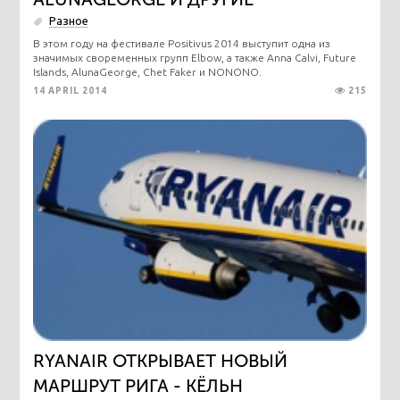
Разное
В этом году на фестивале Positivus 2014 выступит одна из
значимых своременных групп Elbow, а также Anna Calvi, Future
Islands, AlunaGeorge, Chet Faker и NONONO.
14 APRIL 2014
215
RYANAIR ОТКРЫВАЕТ НОВЫЙ
МАРШРУТ РИГА - КЁЛЬН