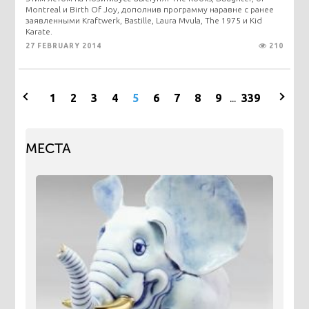
Montreal и Birth Of Joy, дополнив программу наравне с ранее
заявленными Kraftwerk, Bastille, Laura Mvula, The 1975 и Kid
Karate.
27 FEBRUARY 2014
210
1
2
3
4
5
6
7
8
9
...
339
МЕСТА