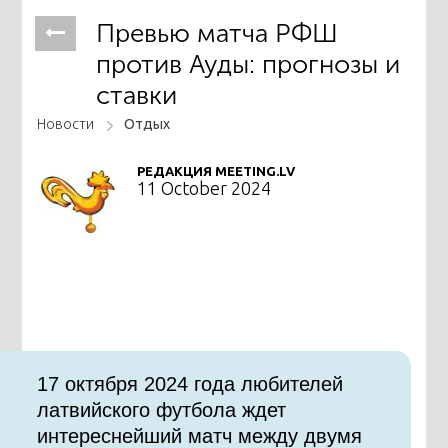
Превью матча РФШ
против Ауды: прогнозы и
ставки
Новости
Отдых
РЕДАКЦИЯ MEETING.LV
11 October 2024
17 октября 2024 года любителей
латвийского футбола ждет
интереснейший матч между двумя