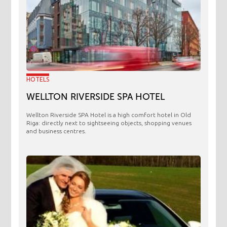
HOTELS
WELLTON RIVERSIDE SPA HOTEL
Wellton Riverside SPA Hotel is a high comfort hotel in Old
Riga: directly next to sightseeing objects, shopping venues
and business centres.