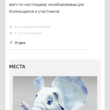
матч по-настоящему незабываемым для
болельщиков и участников.
24
в прошлом месяце
9
в этом месяце
Отдых
МЕСТА