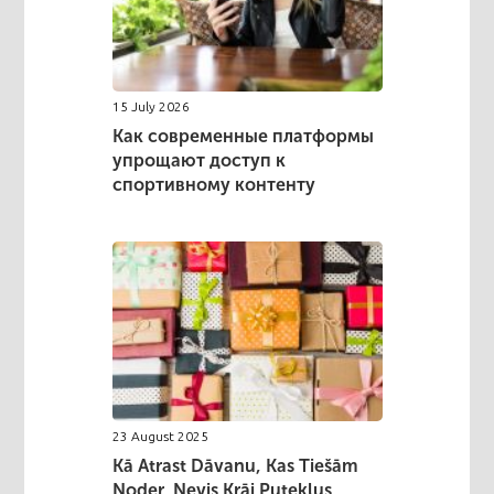
15 July 2026
Как современные платформы
упрощают доступ к
спортивному контенту
23 August 2025
Kā Atrast Dāvanu, Kas Tiešām
Noder, Nevis Krāj Putekļus