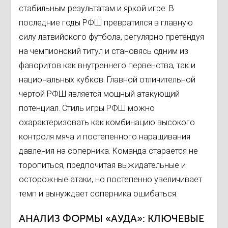
стабильным результатам и яркой игре. В
последние годы РФШ превратился в главную
силу латвийского футбола, регулярно претендуя
на чемпионский титул и становясь одним из
фаворитов как внутреннего первенства, так и
национальных кубков. Главной отличительной
чертой РФШ является мощный атакующий
потенциал. Стиль игры РФШ можно
охарактеризовать как комбинацию высокого
контроля мяча и постепенного наращивания
давления на соперника. Команда старается не
торопиться, предпочитая выжидательные и
осторожные атаки, но постепенно увеличивает
темп и вынуждает соперника ошибаться.
АНАЛИЗ ФОРМЫ «АУДА»: КЛЮЧЕВЫЕ