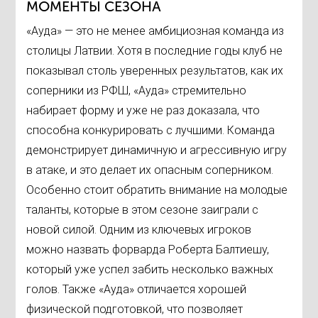
МОМЕНТЫ СЕЗОНА
«Ауда» — это не менее амбициозная команда из
столицы Латвии. Хотя в последние годы клуб не
показывал столь уверенных результатов, как их
соперники из РФШ, «Ауда» стремительно
набирает форму и уже не раз доказала, что
способна конкурировать с лучшими. Команда
демонстрирует динамичную и агрессивную игру
в атаке, и это делает их опасным соперником.
Особенно стоит обратить внимание на молодые
таланты, которые в этом сезоне заиграли с
новой силой. Одним из ключевых игроков
можно назвать форварда Роберта Балтиешу,
который уже успел забить несколько важных
голов. Также «Ауда» отличается хорошей
физической подготовкой, что позволяет