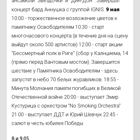
ансамбли "Звездочки" и "Дин-Дон"...Завершат
концерт бард Аннушка с группой IGNIS.
9 мая
10:00 - торжественное возложение цветов к
памятнику Освободителям 10:30 - старт
многочасового концерта (в течение дня на сцену
выйдут около 500 артистов) 12:00 - старт акции
"Бессмертный полк в Риге" (сбор у Калнциема, 14
(прямо перед Вантовым мостом). Завершится
шествие у Памятника Освободителям - здесь
запустят в небо 70 белых журавликов. 18:55 -
Минута Молчания памяти погибших в Великой
Отечественной войне 20:00 - выступает Эмир
Кустурица с оркестром "No Smoking Orchestra"
21:00 - выступает ДДТ и Юрий Шевчук 22:45 -
салют в честь юбилея Победы
8 и 9.05