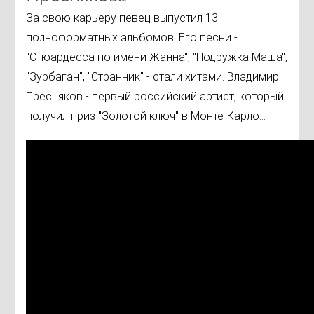
За свою карьеру певец выпустил 13
полноформатных альбомов. Его песни -
"Стюардесса по имени Жанна", "Подружка Маша",
"Зурбаган", "Странник" - стали хитами. Владимир
Пресняков - первый российский артист, который
получил приз "Золотой ключ" в Монте-Карло...