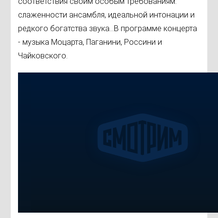
соответствия своим особым требованиям:
слаженности ансамбля, идеальной интонации и
редкого богатства звука...В программе концерта
- музыка Моцарта, Паганини, Россини и
Чайковского.