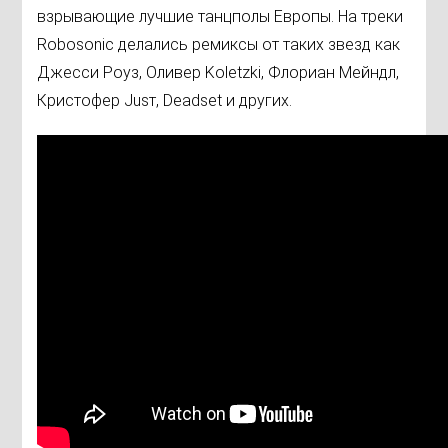
взрывающие лучшие танцполы Европы. На треки
Robosonic делались ремиксы от таких звезд как
Джесси Роуз, Оливер Koletzki, Флориан Мейндл,
Кристофер Jusт, Deadset и других.