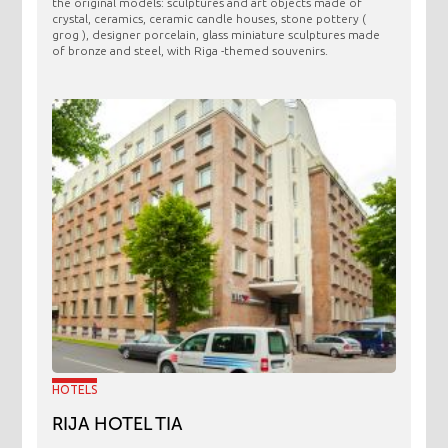
the original models: sculptures and art objects made ​​of
crystal, ceramics, ceramic candle houses, stone pottery (
grog ), designer porcelain, glass miniature sculptures made
of bronze and steel, with Riga -themed souvenirs.
HOTELS
RIJA HOTEL TIA