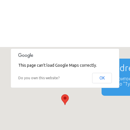
This page can't load Google Maps correctly.
Addre
OK
Do you own this website?
Б.Харитон
метро "Ту