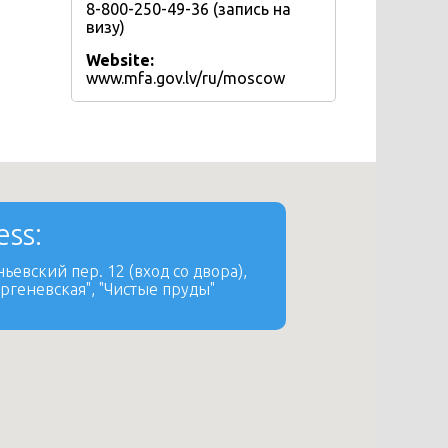
8-800-250-49-36 (запись на
визу)
Website:
www.mfa.gov.lv/ru/moscow
ss:
ьевский пер. 12 (вход со двора),
ргеневская", "Чистые пруды"