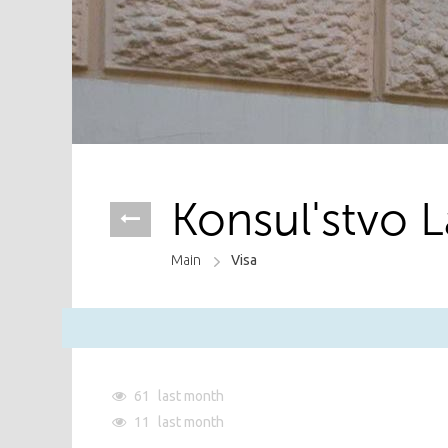
Konsul'stvo L
Main
Visa
61
last month
11
last month