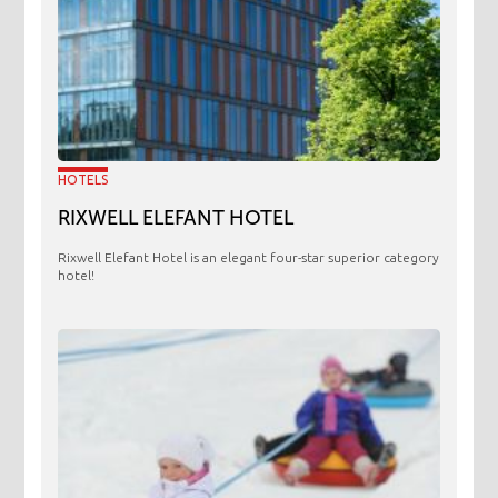
HOTELS
RIXWELL ELEFANT HOTEL
Rixwell Elefant Hotel is an elegant four-star superior category
hotel!