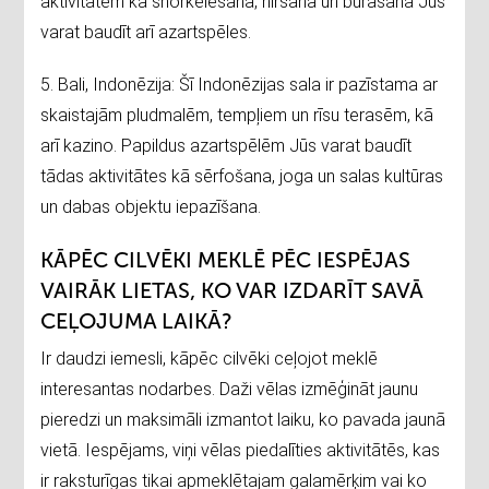
aktivitātēm kā snorkelēšana, niršana un burāšana Jūs
varat baudīt arī azartspēles.
5. Bali, Indonēzija: Šī Indonēzijas sala ir pazīstama ar
skaistajām pludmalēm, tempļiem un rīsu terasēm, kā
arī kazino. Papildus azartspēlēm Jūs varat baudīt
tādas aktivitātes kā sērfošana, joga un salas kultūras
un dabas objektu iepazīšana.
KĀPĒC CILVĒKI MEKLĒ PĒC IESPĒJAS
VAIRĀK LIETAS, KO VAR IZDARĪT SAVĀ
CEĻOJUMA LAIKĀ?
Ir daudzi iemesli, kāpēc cilvēki ceļojot meklē
interesantas nodarbes. Daži vēlas izmēģināt jaunu
pieredzi un maksimāli izmantot laiku, ko pavada jaunā
vietā. Iespējams, viņi vēlas piedalīties aktivitātēs, kas
ir raksturīgas tikai apmeklētajam galamērķim vai ko