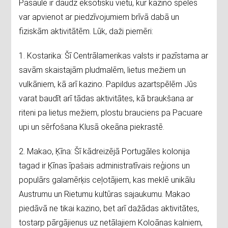
Pasaulē ir daudz eksotisku vietu, kur kazino spēles
var apvienot ar piedzīvojumiem brīvā dabā un
fiziskām aktivitātēm. Lūk, daži piemēri:
1. Kostarika: Šī Centrālamerikas valsts ir pazīstama ar
savām skaistajām pludmalēm, lietus mežiem un
vulkāniem, kā arī kazino. Papildus azartspēlēm Jūs
varat baudīt arī tādas aktivitātes, kā braukšana ar
riteni pa lietus mežiem, plostu brauciens pa Pacuare
upi un sērfošana Klusā okeāna piekrastē.
2. Makao, Ķīna: Šī kādreizējā Portugāles kolonija
tagad ir Ķīnas īpašais administratīvais reģions un
populārs galamērķis ceļotājiem, kas meklē unikālu
Austrumu un Rietumu kultūras sajaukumu. Makao
piedāvā ne tikai kazino, bet arī dažādas aktivitātes,
tostarp pārgājienus uz netālajiem Koloānas kalniem,