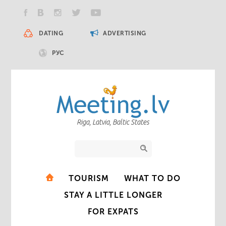
DATING
ADVERTISING
РУС
Riga, Latvia, Baltic States
TOURISM
WHAT TO DO
STAY A LITTLE LONGER
FOR EXPATS