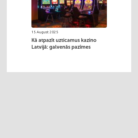
15 August 2025
Kā atpazīt uzticamus kazino
Latvijā: galvenās pazīmes