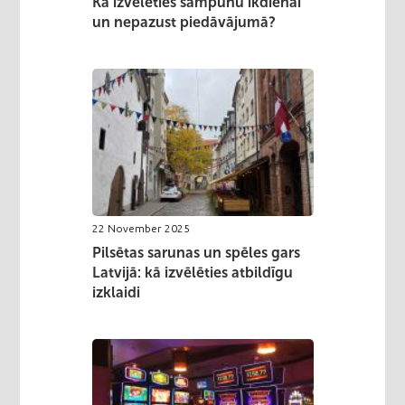
Kā izvēlēties šampūnu ikdienai
un nepazust piedāvājumā?
22 November 2025
Pilsētas sarunas un spēles gars
Latvijā: kā izvēlēties atbildīgu
izklaidi