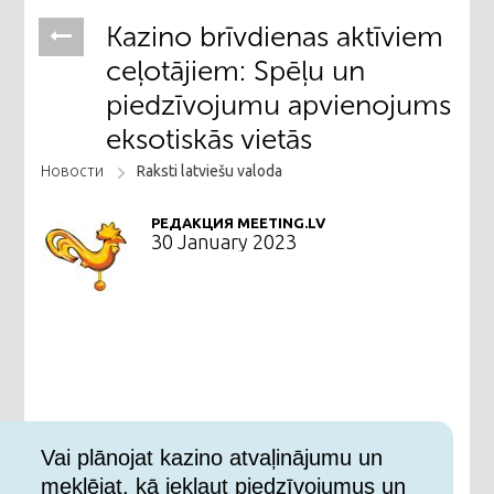
Kazino brīvdienas aktīviem
ceļotājiem: Spēļu un
piedzīvojumu apvienojums
eksotiskās vietās
Новости
Raksti latviešu valoda
РЕДАКЦИЯ MEETING.LV
30 January 2023
Vai plānojat kazino atvaļinājumu un
meklējat, kā iekļaut piedzīvojumus un