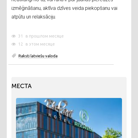
izmēģināšanu, aktīva dzīves veida piekopšanu vai
atpūtu un relaksāciju.
31
в прошлом месяце
12
в этом месяце
Raksti latviešu valoda
МЕСТА