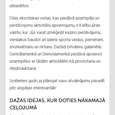
izklaidētos.
Citas eksotiskas vietas, kas piedāvā azartspēļu un
piedzīvojumu aktivitāšu apvienojumu, ir Karību jūras
valstis, kur Jūs varat izmēģināt kazino piedāvājumu,
vienlaikus baudot arī ūdens sporta veidus, piemēram,
snorkelēšanu un niršanu. Dažādi brīvdienu galamērķi
Centrālamerikā un Dienvidamerikā piedāvā apvienot
azartspēles ar tādām aktivitātēm kā plostošana un
riteņbraukšana.
Izvēlieties gudri, ja plānojat savu atvaļinājumu pavadīt
pēc iespējas interesantāk!
DAŽAS IDEJAS, KUR DOTIES NĀKAMAJĀ
CEĻOJUMĀ