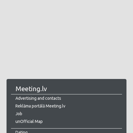
Meeting.lv
Advertising and contacts
Reklāma portālā Meeting.lv
Job
unOfficial Map
Dating