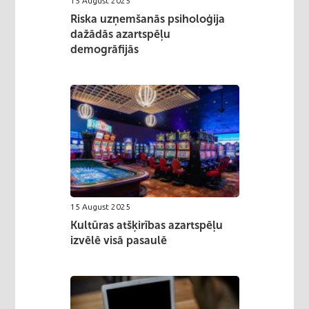
15 August 2025
Riska uzņemšanās psiholoģija
dažādās azartspēļu
demogrāfijās
15 August 2025
Kultūras atšķirības azartspēļu
izvēlē visā pasaulē