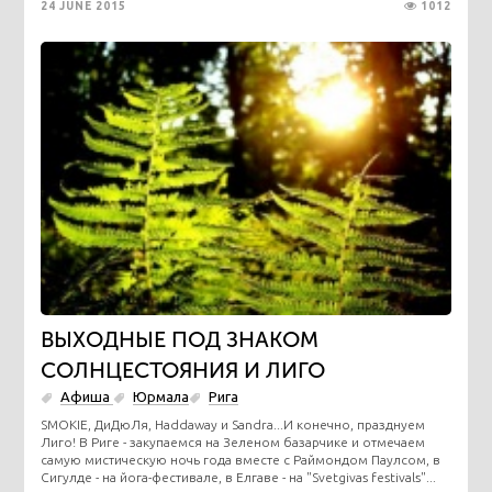
24 JUNE 2015
1012
ВЫХОДНЫЕ ПОД ЗНАКОМ
СОЛНЦЕСТОЯНИЯ И ЛИГО
Афиша
Юрмала
Рига
SMOKIE, ДиДюЛя, Haddaway и Sandra...И конечно, празднуем
Лиго! В Риге - закупаемся на Зеленом базарчике и отмечаем
самую мистическую ночь года вместе с Раймондом Паулсом, в
Сигулде - на йога-фестивале, в Елгаве - на "Svetgivas festivals"...