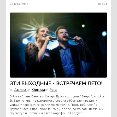
28 MAY 2015
951
ЭТИ ВЫХОДНЫЕ - ВСТРЕЧАЕМ ЛЕТО!
Афиша
Юрмала
Рига
В Риге - Елена Ваенга и Интарс Бусулис, группа "Звери", Kristina
Si. Еще - открытие курортного сезона в Юрмале, праздник
улицы Миера в Риге, ралли по Латгалии, "Большой плот" в
Даугавпилсе, Сиреневое танго в Добеле, фестиваль песчаных
скульптур в Елгаве и шлягер-марафон в Салдусе.