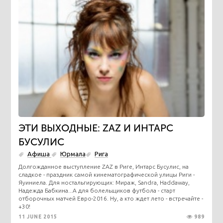
ЭТИ ВЫХОДНЫЕ: ZAZ И ИНТАРС
БУСУЛИС
Афиша
Юрмала
Рига
Долгожданное выступление ZAZ в Риге, Интарс Бусулис, на
сладкое - праздник самой кинематографической улицы Риги -
Яуиниела. Для ностальгирующих: Мираж, Sandra, Haddaway,
Надежда Бабкина...А для болельщиков футбола - старт
отборочных матчей Евро-2016. Ну, а кто ждет лето - встречайте -
+30!
11 JUNE 2015
989