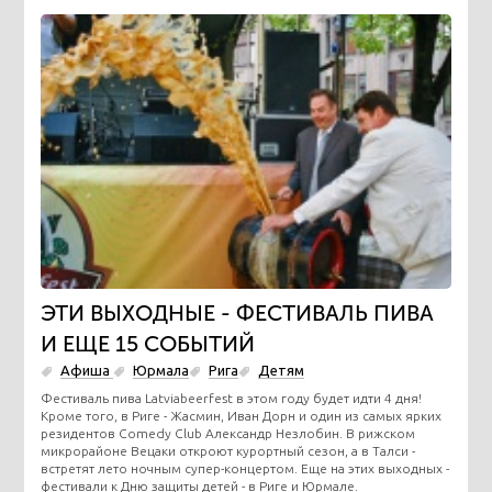
ЭТИ ВЫХОДНЫЕ - ФЕСТИВАЛЬ ПИВА
И ЕЩЕ 15 СОБЫТИЙ
Афиша
Юрмала
Рига
Детям
Фестиваль пива Latviabeerfest в этом году будет идти 4 дня!
Кроме того, в Риге - Жасмин, Иван Дорн и один из самых ярких
резидентов Comedy Club Александр Незлобин. В рижском
микрорайоне Вецаки откроют курортный сезон, а в Талси -
встретят лето ночным супер-концертом. Еще на этих выходных -
фестивали к Дню защиты детей - в Риге и Юрмале.