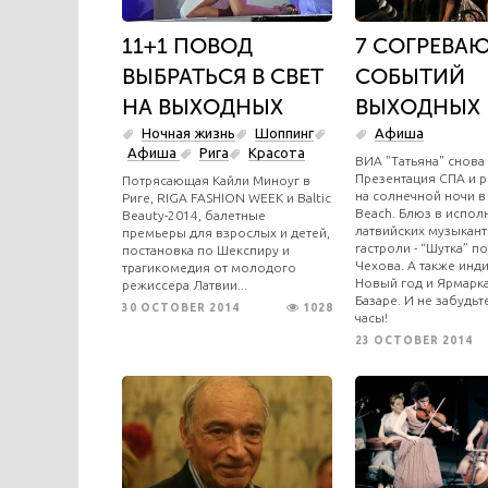
11+1 ПОВОД
7 СОГРЕВА
ВЫБРАТЬСЯ В СВЕТ
СОБЫТИЙ
НА ВЫХОДНЫХ
ВЫХОДНЫХ
Ночная жизнь
Шоппинг
Афиша
Афиша
Рига
Красота
ВИА "Татьяна" снова 
Презентация СПА и 
Потрясающая Кайли Миноуг в
на солнечной ночи в 
Риге, RIGA FASHION WEEK и Baltic
Beach. Блюз в испол
Beauty-2014, балетные
латвийских музыкант
премьеры для взрослых и детей,
гастроли - “Шутка” п
постановка по Шекспиру и
Чехова. А также инд
трагикомедия от молодого
Новый год и Ярмарка
режиссера Латвии...
Базаре. И не забудьт
30 OCTOBER 2014
1028
часы!
23 OCTOBER 2014