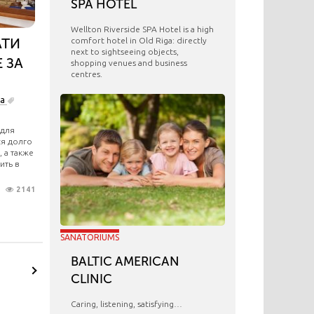
SPA HOTEL
Wellton Riverside SPA Hotel is a high
АТИ
comfort hotel in Old Riga: directly
next to sightseeing objects,
Е ЗА
shopping venues and business
centres.
ша
 для
ся долго
, а также
ить в
2141
SANATORIUMS
BALTIC AMERICAN
CLINIC
Caring, listening, satisfying…