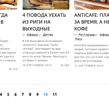
ГДА
4 ПОВОДА УЕХАТЬ
ANTICAFE: ПЛ
 В
ИЗ РИГИ НА
ЗА ВРЕМЯ, А Н
ВЫХОДНЫЕ
КОФЕ
Афиша
Детям
Рестораны
Афи
Рига
 будет
В эти выходные ассоциация
ть
сельского туризма “Lauku
AntiCafe предназначено
вийские
celotajs” приглашает на дни
людей, которым нравит
бо выгодных
открытых дверей в более чем 80
сидеть и работать в кафе
пке одного
мест по всей Латвии. Meeting.lv
для тех, кто не хочет ход
но получить
отобрал 4 лучших.
дорогие рестораны.
18 SEPTEMBER 2014
280
11 SEPTEMBER 2014
274
4
5
6
7
8
9
10
11