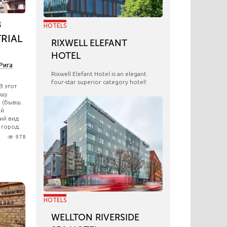
В
HOTELS
RIAL
RIXWELL ELEFANT
HOTEL
Рига
Rixwell Elefant Hotel is an elegant
four-star superior category hotel!
В этот
ышу
a (бывш.
ой
ий вид
 город.
978
HOTELS
WELLTON RIVERSIDE