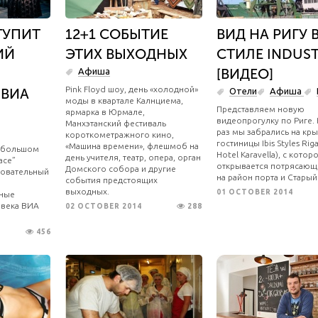
ТУПИТ
12+1 СОБЫТИЕ
ВИД НА РИГУ 
ИЙ
ЭТИХ ВЫХОДНЫХ
СТИЛЕ INDUST
[ВИДЕО]
Афиша
Pink Floyd шоу, день «холодной»
 ВИА
Отели
Афиша
моды в квартале Калнциема,
Представляем новую
ярмарка в Юрмале,
видеопрогулку по Риге. 
Манхэтанский фестиваль
раз мы забрались на кр
короткометражного кино,
гостиницы Ibis Styles Rig
«Машина времени», флешмоб на
в большом
Hotel Karavella), с котор
день учителя, театр, опера, орган
ace”
открывается потрясающ
Домского собора и другие
ровательный
на район порта и Старый
события предстоящих
выходных.
01 OCTOBER 2014
ные
 века ВИА
02 OCTOBER 2014
288
456