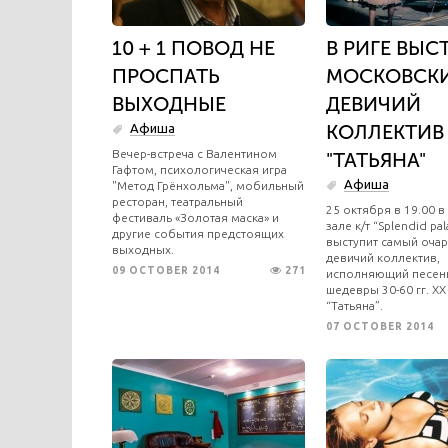
10 + 1 ПОВОД НЕ
В РИГЕ ВЫС
ПРОСПАТЬ
МОСКОВСК
ВЫХОДНЫЕ
ДЕВИЧИЙ
КОЛЛЕКТИВ
Афиша
Вечер-встреча с Валентином
"ТАТЬЯНА"
Гафтом, психологическая игра
Афиша
"Метод Грёнхольма", мобильный
ресторан, театральный
25 октября в 19.00 
фестиваль «Золотая маска» и
зале к/т “Splendid pal
другие события предстоящих
выступит самый оча
выходных.
девичий коллектив,
09 OCTOBER 2014
271
исполняющий песен
шедевры 30-60 гг. XX
“Татьяна”.
07 OCTOBER 2014