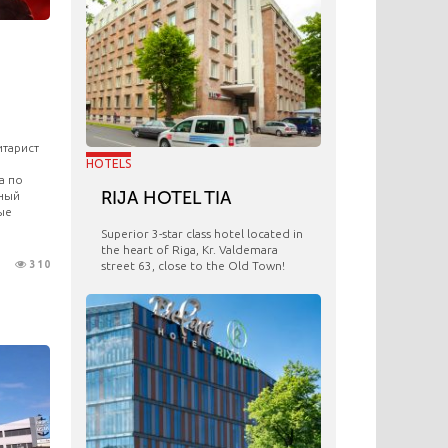
итарист
HOTELS
а по
RIJA HOTEL TIA
ный
ые
Superior 3-star class hotel located in
the heart of Riga, Kr. Valdemara
310
street 63, close to the Old Town!