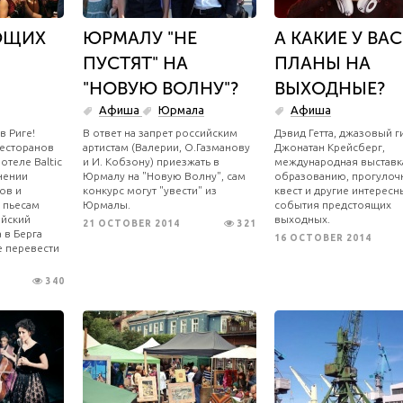
ЮЩИХ
ЮРМАЛУ "НЕ
А КАКИЕ У ВАС
ПУСТЯТ" НА
ПЛАНЫ НА
"НОВУЮ ВОЛНУ"?
ВЫХОДНЫЕ?
Афиша
Юрмала
Афиша
в Риге!
В ответ на запрет российским
Дэвид Гетта, джазовый г
ресторанов
артистам (Валерии, О.Газманову
Джонатан Крейсберг,
отеле Baltic
и И. Кобзону) приезжать в
международная выставк
нении
Юрмалу на "Новую Волну", сам
образованию, прогулоч
ов и
конкурс могут "увести" из
квест и другие интересн
о пьесам
Юрмалы.
события предстоящих
ийский
выходных.
21 OCTOBER 2014
321
 в Берга
16 OCTOBER 2014
е перевести
340