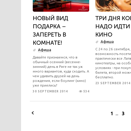
НОВЫЙ ВИД
ТРИ ДНЯ КО
ПОДАРКА –
НАДО ИДТИ
ЗАПЕРЕТЬ В
КИНО
КОМНАТЕ!
Афиша
С 24 по 26 сентября,
Афиша
возможность посети
Давайте признаемся, что в
практически все Лат
обычный осенний (весенне-
кинотеатры, на осо
зимний) день в Риге не так уж
условиях - при поку
много вариантов, куда сходить. А
билета, второй мож
чем удивить друзей на день
бесплатно.
рождения, если боулинг (кино)
23 SEPTEMBER 2014
уже приелись?
30 SEPTEMBER 2014
534
1
...
3