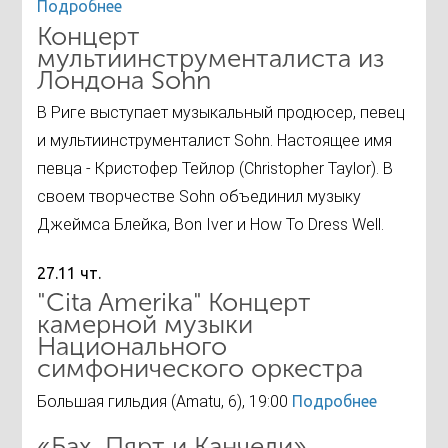
Подробнее
Концерт
мультиинструменталиста из
Лондона Sohn
В Риге выступает музыкальный продюсер, певец
и мультиинструменталист Sohn. Настоящее имя
певца - Кристофер Тейлор (Christopher Taylor). В
своем творчестве Sohn объединил музыку
Джеймса Блейка, Bon Iver и How To Dress Well.
27.11 чт.
"Cita Amerika" Концерт
камерной музыки
Национального
симфонического оркестра
Большая гильдия (Amatu, 6), 19:00
Подробнее
«Бах, Пярт и Канчели»