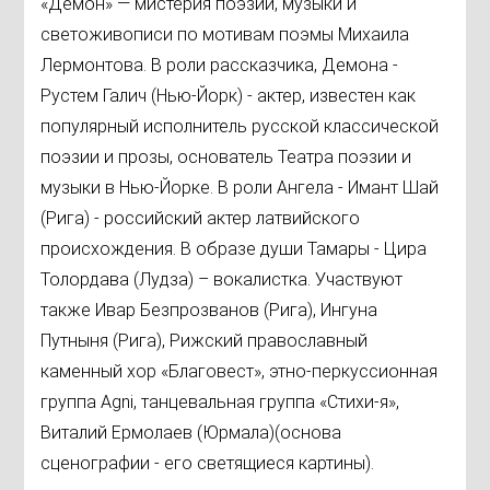
«Демон» — мистерия поэзии, музыки и
светоживописи по мотивам поэмы Михаила
Лермонтова. В роли рассказчика, Демона -
Рустем Галич (Нью-Йорк) - актер, известен как
популярный исполнитель русской классической
поэзии и прозы, основатель Театра поэзии и
музыки в Нью-Йорке. В роли Ангела - Имант Шай
(Рига) - российский актер латвийского
происхождения. В образе души Тамары - Цира
Толордава (Лудза) – вокалистка. Участвуют
также Ивар Безпрозванов (Рига), Ингуна
Путныня (Рига), Рижский православный
каменный хор «Благовест», этно-перкуссионная
группа Agni, танцевальная группа «Стихи-я»,
Виталий Ермолаев (Юрмала)(основа
сценографии - его светящиеся картины).